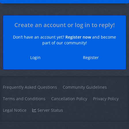
Create an account or log in to reply!
Don’t have an account yet?
Register now
and become
part of our community!
Login
Register
Frequently Asked Questions
Community Guidelines
Terms and Conditions
Cancellation Policy
Privacy Policy
Legal Notice
Server Status