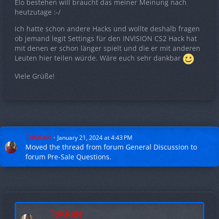
Elo bestehen will braucht das meiner Meinung nach
heutzutage :-/
Ich hatte schon andere Hacks und wollte deshalb fragen
ob jemand legit Settings für den INVISION CS2 Hack hat
mit denen er schon länger spielt und die er mit anderen
Leuten hier teilen würde. Wäre euch sehr dankbar
VIele Grüße!
ToKKaN
January 21, 2024 at 4:43 PM
Moved the thread from forum
General Discussion
to
forum
Pre-Sale Questions
.
ToKKaN